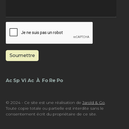
Soumettre
Footer - Menu
© 2024 - Ce site est une réalisation de
Jarold & Go
.
Toute copie totale ou partielle est interdite sans le
consentement écrit du propriétaire de ce site.