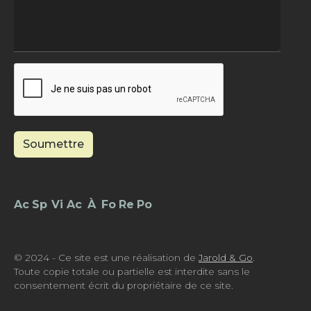
Soumettre
Footer - Menu
© 2024 - Ce site est une réalisation de
Jarold & Go
.
Toute copie totale ou partielle est interdite sans le
consentement écrit du propriétaire de ce site.