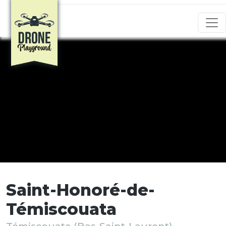
Aller au contenu principal
Saint-Honoré-de-
Témiscouata