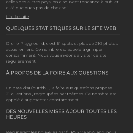
celles des autres pays, on a souvent tendance à oublier
qu'à quelques pas de chez soi…
Lire la suite
QUELQUES STATISTIQUES SUR LE SITE WEB
Drone Playground, c'est
61 spots
et plus de
310 photos
actuellement. Ce nombre est appelé à grimper
constamment. Nous vous invitons à visiter ce site
régulièrement.
À PROPOS DE LA FOIRE AUX QUESTIONS
En date d'aujourd'hui, la foire aux questions propose
21 questions
, regroupées par thèmes. Ce nombre est
appelé à augmenter constamment.
DES NOUVELLES MISES À JOUR TOUTES LES
HEURES
Récupérant les nouvelles par fil RSS via RSS.app, nous