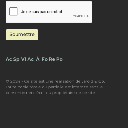
Soumettre
Footer - Menu
© 2024 - Ce site est une réalisation de
Jarold & Go
.
Toute copie totale ou partielle est interdite sans le
consentement écrit du propriétaire de ce site.