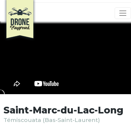
Aller au contenu principal
Saint-Marc-du-Lac-Long
Témiscouata (Bas-Saint-Laurent)