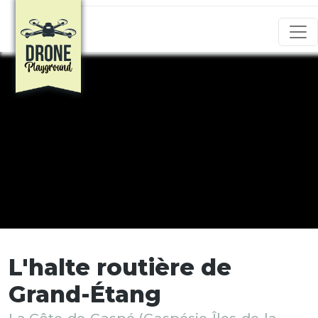
Aller au contenu principal
L'halte routière de
Grand-Étang