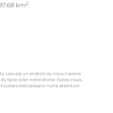
2
197.68 km
.
ts, Low est un endroit
où nous n'avons
d'y faire voler notre drone. Faites-nous
rticuliers mériteraient notre attention.
e