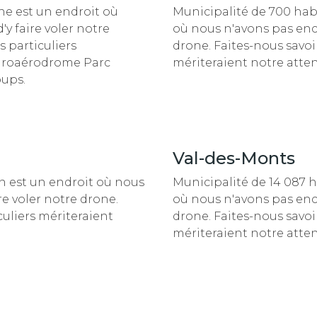
che est un endroit
où
Municipalité de 700 habi
y faire voler notre
où nous n'avons pas enco
s particuliers
drone. Faites-nous savoir
hydroaérodrome Parc
mériteraient notre atten
oups.
Val-des-Monts
n est un endroit
où nous
Municipalité de 14 087 h
re voler notre drone.
où nous n'avons pas enco
culiers mériteraient
drone. Faites-nous savoir
mériteraient notre atten