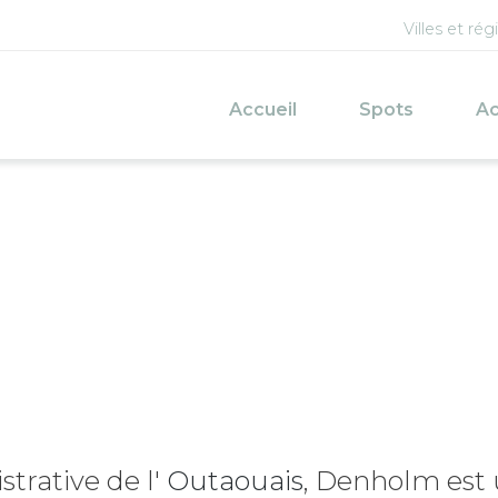
Menu d
Villes et rég
Navigation princi
Accueil
Spots
Ac
strative de l'
Outaouais
, Denholm est