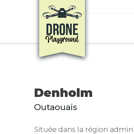
Aller au contenu principal
Denholm
Outaouais
Située dans la région admini