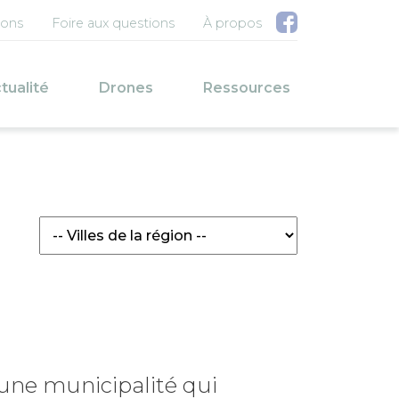
u compte de l'utilisateur
ions
Foire aux questions
À propos
pale
tualité
Drones
Ressources
 une
municipalité
qui