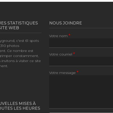
ES STATISTIQUES
NOUS JOINDRE
SITE WEB
Votre nom
yground, c'est
61 spots
e
310 photos
ent. Ce nombre est
Votre courriel
grimper constamment.
invitons à visiter ce site
ment.
Votre message
UVELLES MISES À
OUTES LES HEURES