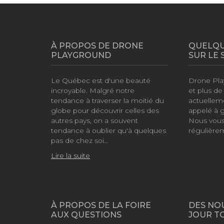
À PROPOS DE DRONE
QUELQU
PLAYGROUND
SUR LE 
Le Québec est d'une beauté
Drone Pla
incroyable. Malgré notre
et plus d
tendance à traverser la moitié du
actuellem
globe pour découvrir celles des
appelé à 
autres pays, on a souvent
Nous vous 
tendance à oublier qu'à quelques
régulière
pas de chez soi…
Lire la suite
À PROPOS DE LA FOIRE
DES NO
AUX QUESTIONS
JOUR T