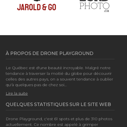
À PROPOS DE DRONE PLAYGROUND
Le Québec est d'une beauté incroyable. Malgré notre
tendance à traverser la moitié du globe pour découvrir
celles des autres pays, on a souvent tendance à oublier
qu'à quelques pas de chez soi…
Lire la suite
QUELQUES STATISTIQUES SUR LE SITE WEB
Drone Playground, c'est
61 spots
et plus de
310 photos
actuellement. Ce nombre est appelé à grimper