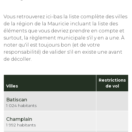
Vous retrouverez ici-bas la liste complète des villes
de la région de la Mauricie incluant la liste des
éléments que vous devriez prendre en compte et
surtout, la règlement municipale s'il y en a une. À
noter qu'il est toujours bon (et de votre
responsabilité) de valider s'il en existe une avant
de décoller.
Restrictions
Villes
de vol
Batiscan
1 024 habitants
Champlain
1 992 habitants