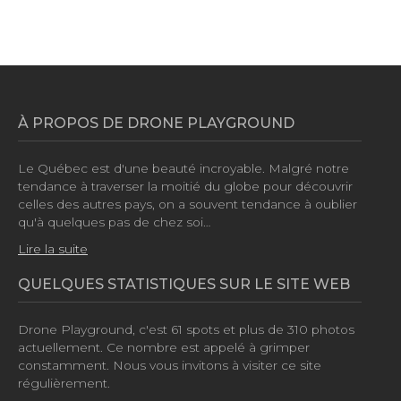
À PROPOS DE DRONE PLAYGROUND
Le Québec est d'une beauté incroyable. Malgré notre
tendance à traverser la moitié du globe pour découvrir
celles des autres pays, on a souvent tendance à oublier
qu'à quelques pas de chez soi…
Lire la suite
QUELQUES STATISTIQUES SUR LE SITE WEB
Drone Playground, c'est
61 spots
et plus de
310 photos
actuellement. Ce nombre est appelé à grimper
constamment. Nous vous invitons à visiter ce site
régulièrement.