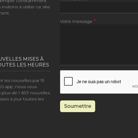
grimper constamment.
invitons à visiter ce site
ment.
Votre message
UVELLES MISES À
OUTES LES HEURES
 les nouvelles par fil
SS.app, nous vous
 plus de
1 693 nouvelles
ises à jour toutes les
Soumettre