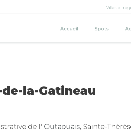
Menu d
Villes et rég
Navigation princi
Accueil
Spots
Ac
-de-la-Gatineau
strative de l'
Outaouais
, Sainte-Thérè