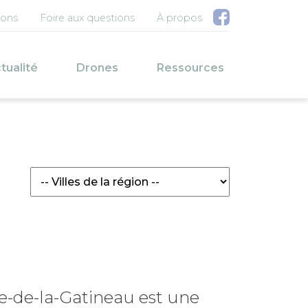
u compte de l'utilisateur
ions
Foire aux questions
À propos
pale
tualité
Drones
Ressources
se-de-la-Gatineau est une