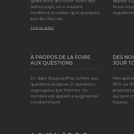
globe pour découvrir celles des
appelé à 
autres pays, on a souvent
Nous vous 
tendance à oublier qu'à quelques
régulière
pas de chez soi…
Lire la suite
À PROPOS DE LA FOIRE
DES NO
AUX QUESTIONS
JOUR T
En date d'aujourd'hui, la foire aux
Récupérant
questions propose
21 questions
,
RSS via R
regroupées par thèmes. Ce
proposons
nombre est appelé à augmenter
qui sont m
constamment.
heures.