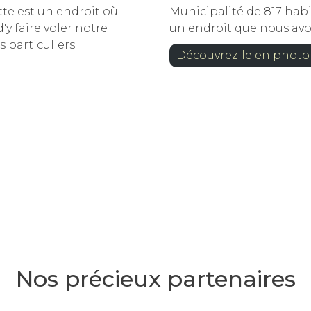
tte est un endroit
où
Municipalité de 817 ha
y faire voler notre
un endroit
que nous avon
s particuliers
Découvrez-le en photo
Nos précieux partenaires