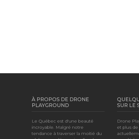
À PROPOS DE DRONE
QUELQU
PLAYGROUND
SUR LE 
Le Québec est d'une beauté
Drone Pla
incroyable. Malgré notre
et plus d
tendance à traverser la moitié du
actuellem