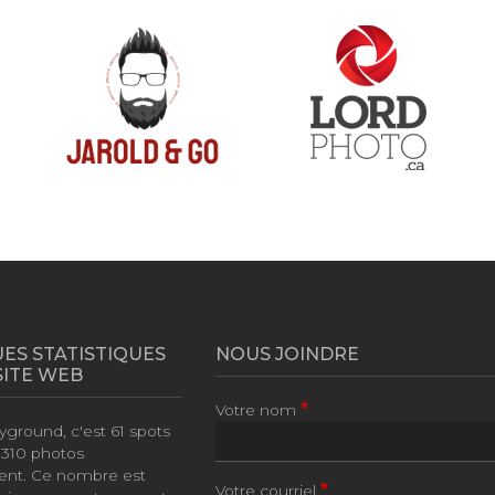
ES STATISTIQUES
NOUS JOINDRE
SITE WEB
Votre nom
yground, c'est
61 spots
e
310 photos
ent. Ce nombre est
Votre courriel