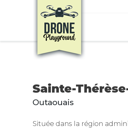
Aller au contenu principal
Sainte-Thérèse
Outaouais
Située dans la région admini