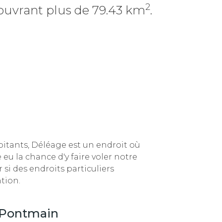
2
couvrant plus de 79.43 km
.
bitants, Déléage est un endroit
où
eu la chance d'y faire voler notre
 si des endroits particuliers
tion.
-Pontmain