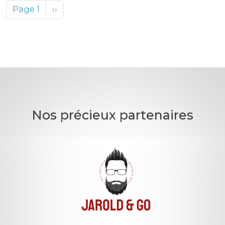
Pagination
Page suivante
Page 1
››
Nos précieux partenaires